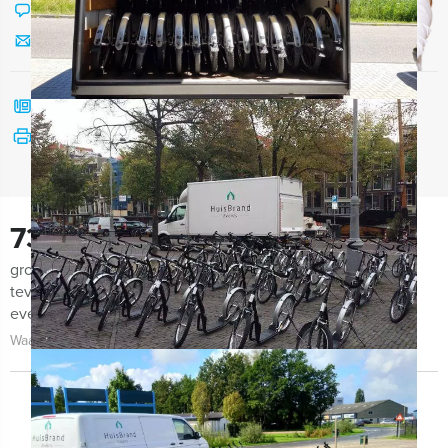
Chat met Angela
Stuur ons een mailtje
Bel mij terug
Bekijk printbare versie
730
groepen lieten ons de afgelopen maanden weten zeer
tevreden te zijn met de organisatie van het uitje, het
evenement zelf én de begeleiding!
Waarom kiezen voor Stepverhuur.nu?