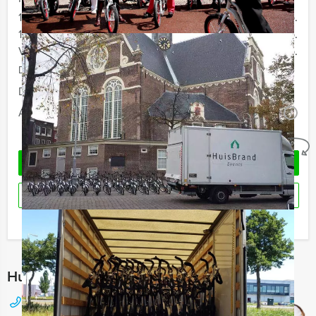
12 - 15 personen
€ 69,50 p.p.
16 - 29 personen
€ 66,50 p.p.
Vanaf 30 personen
€ 62,50 p.p.
De prijzen zijn exclusief BTW
Duur:
4 uur en 30 minuten
Aantal:
Minimaal 12 personen
i
Geheel vrijblijvend
OFFERTE AANVRAGEN
RESERVEREN
Ik heb een vraag over dit uitje
Hulp nodig bij het kiezen?
088 428 81 82