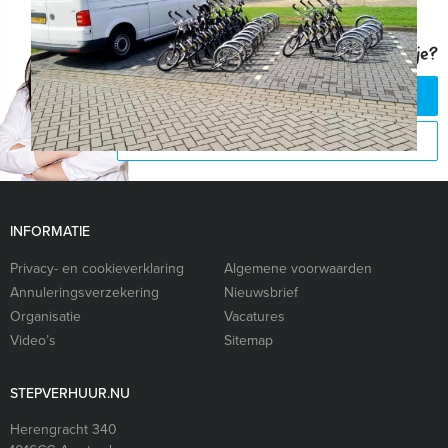
Vragen over dit uitje?
CHAT MET ANGELA
BEL 088 428 81 82
INFORMATIE
Privacy- en cookieverklaring
Algemene voorwaarden
Annuleringsverzekering
Nieuwsbrief
Organisatie
Vacatures
Video’s
Sitemap
STEPVERHUUR.NU
Herengracht 340