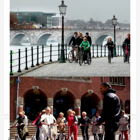
jullie gekozen stad op maat reserveren, ook als jullie
met minder personen willen deelnemen. Als jullie het
standaard minimale boekingsbedrag betalen, is elk
steparrangement door ons te organiseren.
Inclusief:
Professionele privé gids (met jarenlange ervaring)
Kickbike
3-gangen lunch in 3 restaurants naar keuze
Te boeken op uw gewenste dag en tijdstip!
Exclusief:
- Bezorgkosten
Jouw uitje
Prijs :