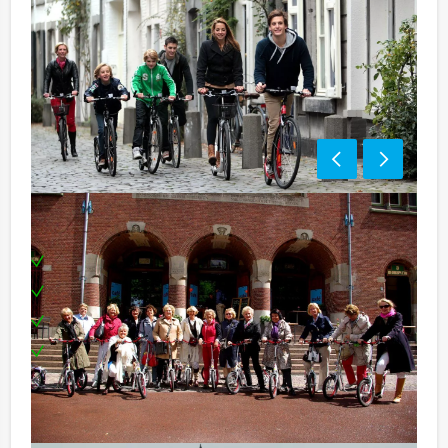
Voordelen:
Zeer afwisselend groepsuitje of bedrijfsuitje
Rondleiding en culinaire bezoekjes gecombineerd
Geschikt voor kleine en grotere groepen
In elke stad in Nederland of Vlaanderen te boeken
Bedrijfsuitje of groepsuitje op moderne
kickbikes voor kleine en grotere groepen:
Bij Stepverhuur.nu kunnen jullie elk uitje in de door